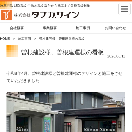
岐阜羽島 LED看板 手描き看板 設計から施工まで各種看板制作
会社概要
事業概要
施工事例
お問い合わせ
HOME
施工事例
曽根建設様、曽根建運様の看板
曽根建設様、曽根建運様の看板
2026/06/11
令和8年4月、曽根建設様と曽根建運様のデザインと施工をさせ
ていただきました